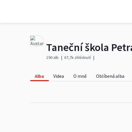
190 alb
67,7k zhlédnutí
Alba
Videa
O mně
Oblíbená alba