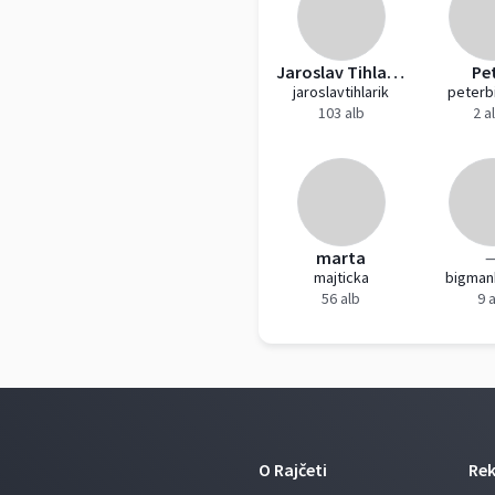
Jaroslav Tihlařík
Pe
jaroslavtihlarik
peterb
103 alb
2 a
marta
majticka
bigman
56 alb
9 
O Rajčeti
Re