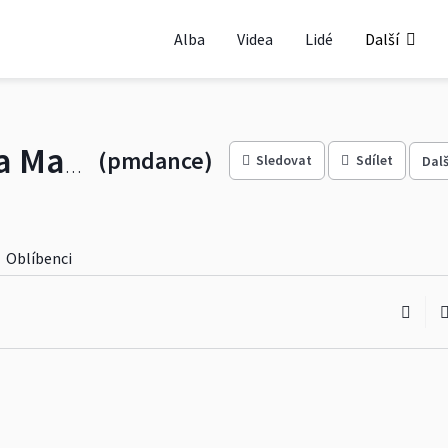
Alba
Videa
Lidé
Další
(pmdance)
Sledovat
Sdílet
Dalš
Taneční škola Petra Macháčka
Oblíbenci