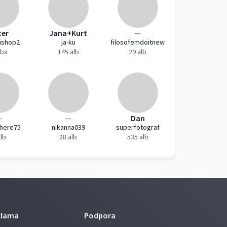
ter
Jana+Kurt
—
ishop2
ja-ku
filosofemdoitnew
lba
145 alb
29 alb
—
—
Dan
here75
nikanna039
superfotograf
alb
28 alb
535 alb
klama
Podpora